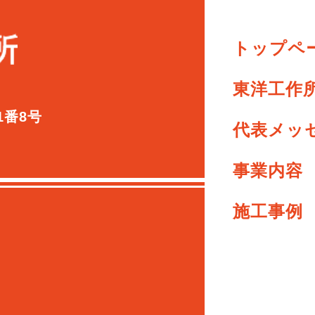
トップペ
東洋工作
1番8号
代表メッ
事業内容
施工事例